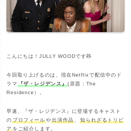
こんにちは！JULLY WOODです🧸
今回取り上げるのは、現在Netflixで配信中のド
ラマ
『ザ・レジデンス』
(原題：The
Residence）。
早速、『ザ・レジデンス』に登場するキャスト
の
プロフィール
や
出演作品
、
知られざるトリビ
ア
をご紹介します。