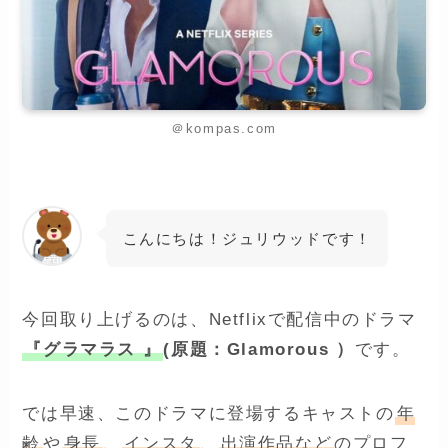
＠kompas.com
こんにちは！ジュリウッドです！
今回取り上げるのは、Netflixで配信中のドラマ
『グラマラス 』
(原題：Glamorous ）
です。
では早速、このドラマに登場するキャストの
年
齢
や
身長
、
インスタ
、
出演作品など
のプロフ