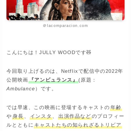
＠lacomparacion.com
こんにちは！JULLY WOODです🧸
今回取り上げるのは、Netflixで配信中の2022年
公開映画
『アンビュランス』
(原題：
Ambulance
）です。
では早速、この映画に登場するキャストの
年齢
や
身長
、
インスタ
、
出演作品など
のプロフィー
ルとともに
キャストたちの知られざるトリビア